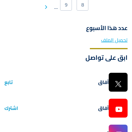
9
8
Next
…
الصفحة
الصفحة
Last
page
page
عدد هذا الأسبوع
تحميل الملف
ابق على تواصل
آفاق
تابع
آفاق
اشترك